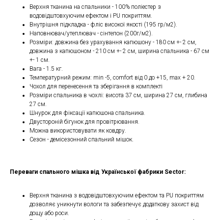
Верхня тканина на спальники - 100% поліестер з
водовідштовхуючим ефектом і PU покриттям.
Внутрішня підкладка - фліс високої якості (195 гр/м2).
Наповнювач/утеплювач - сінтепон (200г/м2).
Розміри: довжина без урахування капюшону - 180 см +- 2 см,
довжина з капюшоном - 210 см +- 2 см, ширина спальника - 67 см
+- 1 см.
Вага - 1.5 кг.
Температурний режим: min -5, comfort від 0 до +15, max + 20.
Чохол для перенесення та зберігання в комплекті
Розміри спальника в чохлі: висота 37 см, ширина 27 см, глибина
27 см.
Шнурок для фіксації капюшона спальника.
Двустороній бігунок для провітрювання.
Можна використовувати як ковдру.
Сезон - демісезонний спальний мішок.
Переваги спального мішка від Української фабрики Sector:
Верхня тканина з водовідштовхуючим ефектом та PU покриттям
дозволяє уникнути вологи та забезпечує додаткову захист від
дощу або роси.