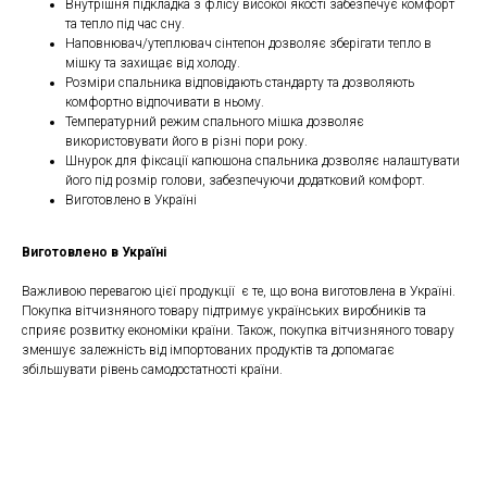
Внутрішня підкладка з флісу високої якості забезпечує комфорт
та тепло під час сну.
Наповнювач/утеплювач сінтепон дозволяє зберігати тепло в
мішку та захищає від холоду.
Розміри спальника відповідають стандарту та дозволяють
комфортно відпочивати в ньому.
Температурний режим спального мішка дозволяє
використовувати його в різні пори року.
Шнурок для фіксації капюшона спальника дозволяє налаштувати
його під розмір голови, забезпечуючи додатковий комфорт.
Виготовлено в Україні
Виготовлено в Україні
Важливою перевагою цієї продукції є те, що вона виготовлена в Україні.
Покупка вітчизняного товару підтримує українських виробників та
сприяє розвитку економіки країни. Також, покупка вітчизняного товару
зменшує залежність від імпортованих продуктів та допомагає
збільшувати рівень самодостатності країни.