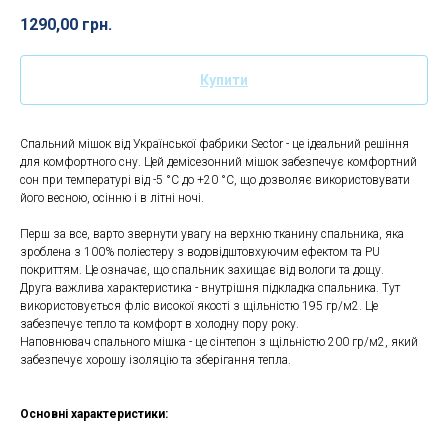
1290,00
грн.
Купити
Спальний мішок від Української фабрики Sector - це ідеальний решіння
для комфортного сну. Цей демісезонний мішок забезпечує комфортний
сон при температурі від -5 °C до +20 °C, що дозволяє використовувати
його весною, осінню і в літні ночі.
Перш за все, варто звернути увагу на верхню тканину спальника, яка
зроблена з 100% поліестеру з водовідштовхуючим ефектом та PU
покриттям. Це означає, що спальник захищає від вологи та дощу.
Друга важлива характеристика - внутрішня підкладка спальника. Тут
використовується фліс високої якості з щільністю 195 гр/м2. Це
забезпечує тепло та комфорт в холодну пору року.
Наповнювач спального мішка - це сінтепон з щільністю 200 гр/м2, який
забезпечує хорошу ізоляцію та зберігання тепла.
Основні характеристики: