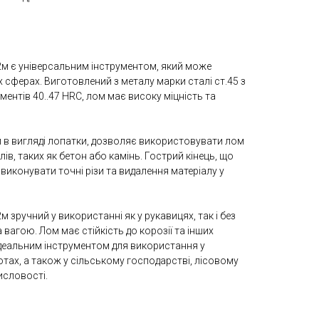
2м є універсальним інструментом, який може
 сферах. Виготовлений з металу марки сталі ст.45 з
ментів 40..47 HRC, лом має високу міцність та
й в вигляді лопатки, дозволяє використовувати лом
ів, таких як бетон або камінь. Гострий кінець, що
виконувати точні різи та видалення матеріалу у
 зручний у використанні як у рукавицях, так і без
 вагою. Лом має стійкість до корозії та інших
ідеальним інструментом для використання у
тах, а також у сільському господарстві, лісовому
исловості.