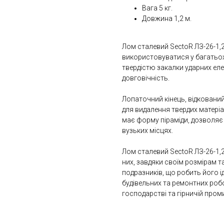
Вага 5 кг.
Довжина 1,2 м.
Лом сталевий SectoR ЛЗ-26-1,
використовуватися у багатьох
твердістю закалки ударних еле
довговічність.
Лопаточний кінець, відковани
для видалення твердих матеріал
має форму піраміди, дозволяє 
вузьких місцях.
Лом сталевий SectoR ЛЗ-26-1,2м
них, завдяки своїм розмірам та
подразників, що робить його 
будівельних та ремонтних робо
господарстві та гірничій пром