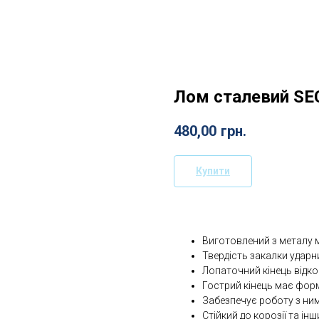
Лом сталевий SEC
480,00
грн.
Купити
Виготовлений з металу м
Твердість закалки ударни
Лопаточний кінець відко
Гострий кінець має форм
Забезпечує роботу з ним 
Стійкий до корозії та ін