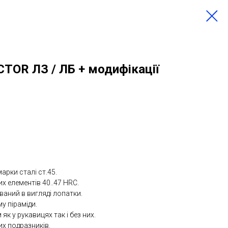
TOR ЛЗ / ЛБ + модифікації
арки сталі ст.45.
х елементів 40..47 HRC.
ваний в вигляді лопатки.
у піраміди.
як у рукавицях так і без них.
ших подразників.