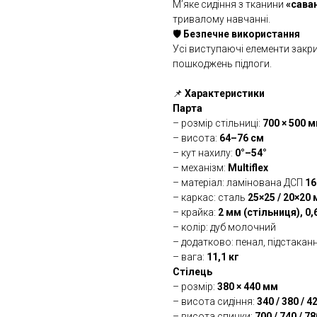
М’яке сидіння з тканини
«сава
тривалому навчанні.
🛡
Безпечне використання
Усі виступаючі елементи закр
пошкоджень підлоги.
📌
Характеристики
Парта
– розмір стільниці:
700 × 500 
– висота:
64–76 см
– кут нахилу:
0°–54°
– механізм:
Multiflex
– матеріал: ламінована ДСП
16
– каркас: сталь
25×25 / 20×20
– крайка:
2 мм (стільниця), 0,
– колір: дуб молочний
– додатково: пенал, підстаканн
– вага:
11,1 кг
Стілець
– розмір:
380 × 440 мм
– висота сидіння:
340 / 380 / 4
– висота спинки:
700 / 740 / 7