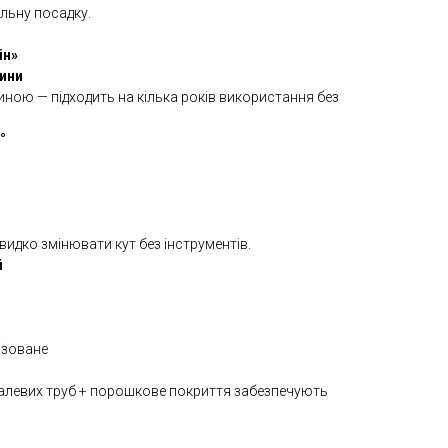
льну посадку.
ін»
тини
иною — підходить на кілька років використання без
°
идко змінювати кут без інструментів.
й
ізоване
талевих труб + порошкове покриття забезпечують