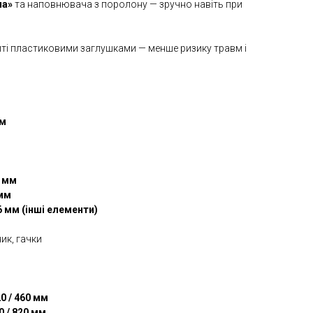
на»
та наповнювача з поролону — зручно навіть при
иті пластиковими заглушками — менше ризику травм і
мм
 мм
 мм
6 мм (інші елементи)
ик, гачки
20 / 460 мм
80 / 820 мм