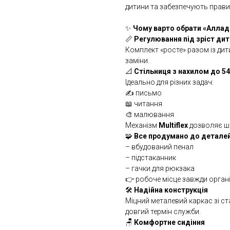
дитини та забезпечують прави
✨
Чому варто обрати «Аллад
📏
Регулювання під зріст ди
Комплект «росте» разом із дит
заміни.
📐
Стільниця з нахилом до 54
Ідеально для різних задач:
✍️ письмо
📖 читання
🎨 малювання
Механізм
Multiflex
дозволяє шв
🧩
Все продумано до детале
– вбудований пенал
– підстаканник
– гачки для рюкзака
👉 робоче місце завжди орган
🛠
Надійна конструкція
Міцний металевий каркас зі с
довгий термін служби.
🪑
Комфортне сидіння