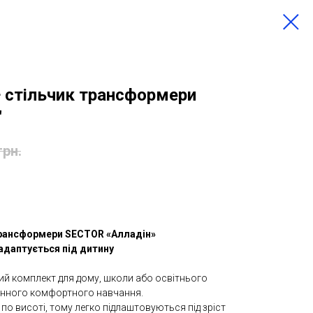
+ стільчик трансформери
"
грн.
трансформери SECTOR «Алладін»
 адаптується під дитину
ий комплект для дому, школи або освітнього
енного комфортного навчання.
по висоті, тому легко підлаштовуються під зріст