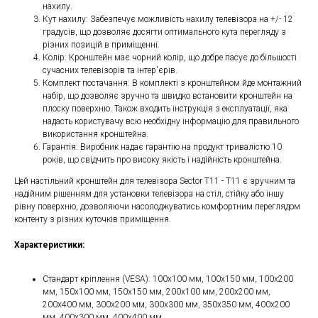
нахилу.
Кут нахилу: Забезпечує можливість нахилу телевізора на +/- 12
градусів, що дозволяє досягти оптимального кута перегляду з
різних позицій в приміщенні.
Колір: Кронштейн має чорний колір, що добре пасує до більшості
сучасних телевізорів та інтер'єрів.
Комплект постачання: В комплекті з кронштейном йде монтажний
набір, що дозволяє зручно та швидко встановити кронштейн на
плоску поверхню. Також входить інструкція з експлуатації, яка
надасть користувачу всю необхідну інформацію для правильного
використання кронштейна.
Гарантія: Виробник надає гарантію на продукт тривалістю 10
років, що свідчить про високу якість і надійність кронштейна.
Цей настільний кронштейн для телевізора Sector T11 - Т11 є зручним та
надійним рішенням для установки телевізора на стіл, стійку або іншу
рівну поверхню, дозволяючи насолоджуватись комфортним переглядом
контенту з різних куточків приміщення.
Характеристики:
Стандарт кріплення (VESA): 100x100 мм, 100x150 мм, 100x200
мм, 150x100 мм, 150x150 мм, 200x100 мм, 200x200 мм,
200x400 мм, 300x200 мм, 300x300 мм, 350x350 мм, 400x200
мм, 400x300 мм, 400x400 мм.