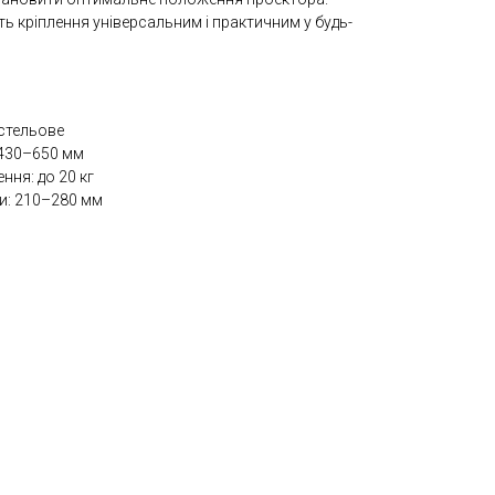
ть кріплення універсальним і практичним у будь-
-стельове
: 430–650 мм
ня: до 20 кг
ми: 210–280 мм