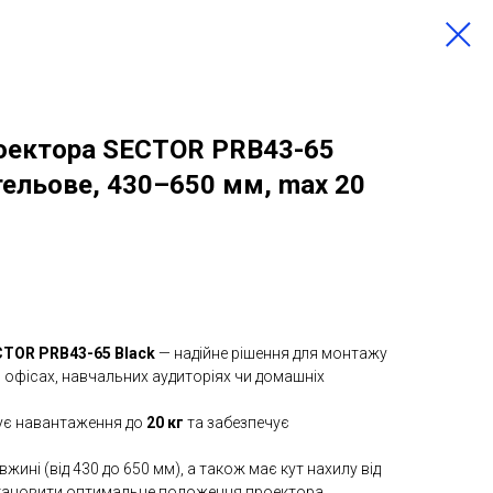
роектора SECTOR PRB43-65
стельове, 430–650 мм, max 20
CTOR PRB43-65 Black
— надійне рішення для монтажу
 офісах, навчальних аудиторіях чи домашніх
ує навантаження до
20 кг
та забезпечує
ині (від 430 до 650 мм), а також має кут нахилу від
становити оптимальне положення проектора.