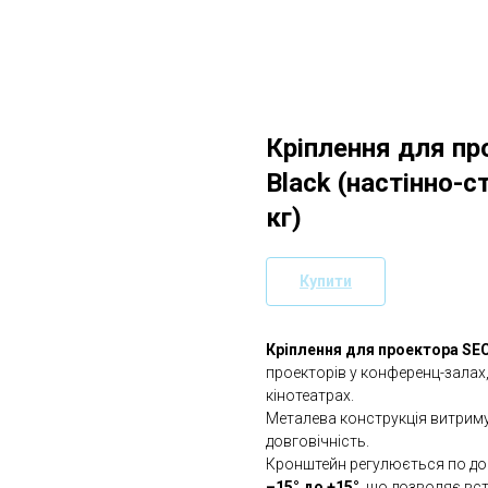
Кріплення для п
Black (настінно-
кг)
Купити
Кріплення для проектора SE
проекторів у конференц-залах,
кінотеатрах.
Металева конструкція витрим
довговічність.
Кронштейн регулюється по довж
–15° до +15°
, що дозволяє в