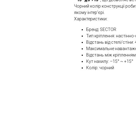
Чорний колір конструкції роби
якому інтер’єрі.
Характеристики:
Бренд: SECTOR
Тип кріплення: настінно
Відстань від стелі/стіни
Максимальне навантажен
Відстань між кріплення
Кут нахилу: –15° ~ +15°
Колір: чорний